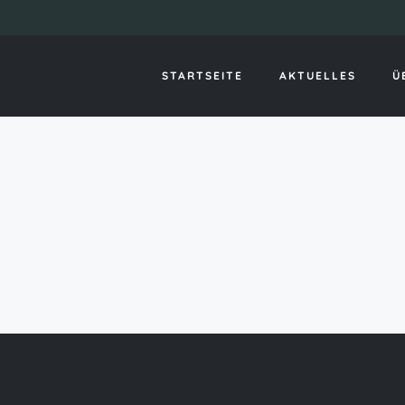
blackplanet pc
STARTSEITE
AKTUELLES
Ü