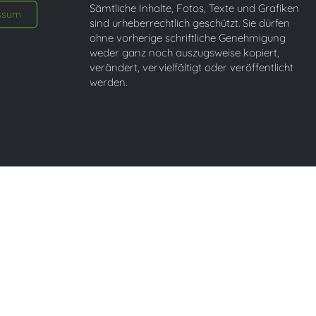
Sämtliche Inhalte, Fotos, Texte und Grafiken
ssum
sind urheberrechtlich geschützt. Sie dürfen
ohne vorherige schriftliche Genehmigung
weder ganz noch auszugsweise kopiert,
verändert, vervielfältigt oder veröffentlicht
werden.