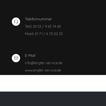
Telefonnummer
Tel:0 29 53 / 9 63 74 40
Mobil: 01 71 / 4 70 02 23
E-Mail
info@engfer-service.de
www.engfer-service.de