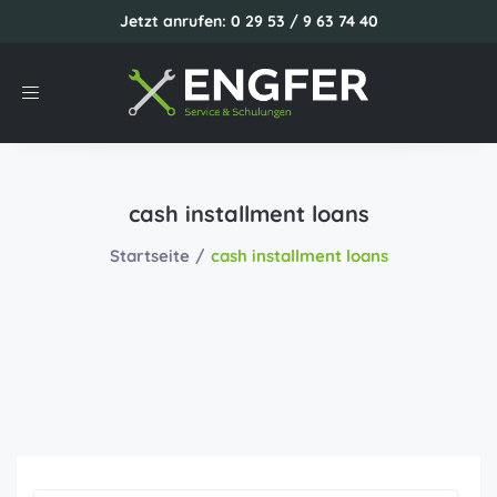
Jetzt anrufen: 0 29 53 / 9 63 74 40
Toggle
navigation
cash installment loans
Startseite
cash installment loans