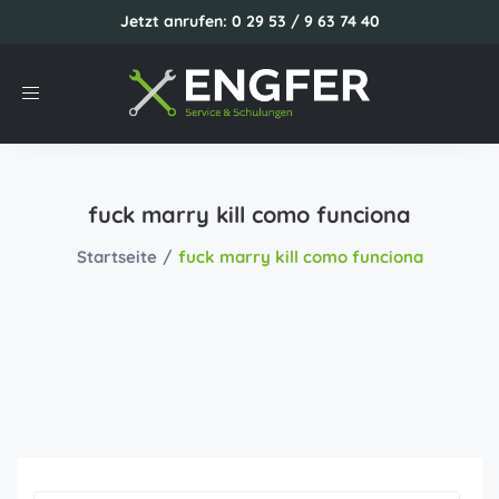
Jetzt anrufen: 0 29 53 / 9 63 74 40
Toggle
navigation
fuck marry kill como funciona
Startseite
fuck marry kill como funciona