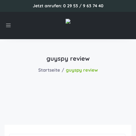
Jetzt anrufen: 0 29 53 / 9 63 74 40
Toggle
navigation
guyspy review
Startseite
guyspy review