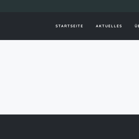
Jackd reviews
STARTSEITE
AKTUELLES
Ü