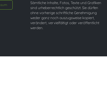
Sämtliche Inhalte, Fotos, Texte und Grafiken
ssum
sind urheberrechtlich geschützt. Sie dürfen
ohne vorherige schriftliche Genehmigung
weder ganz noch auszugsweise kopiert,
verändert, vervielfältigt oder veröffentlicht
werden.