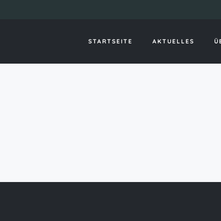
mericacupid reviews
STARTSEITE
AKTUELLES
Ü