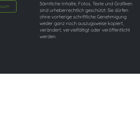
Sämtliche Inhalte, Fotos, Texte und Grafiken
ssum
sind urheberrechtlich geschützt. Sie dürfen
ohne vorherige schriftliche Genehmigung
weder ganz noch auszugsweise kopiert,
verändert, vervielfältigt oder veröffentlicht
werden.