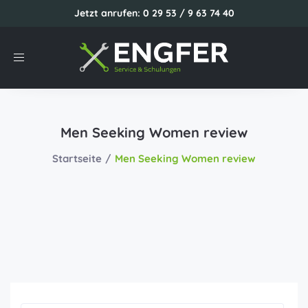
Jetzt anrufen: 0 29 53 / 9 63 74 40
Toggle
navigation
Men Seeking Women review
Startseite
Men Seeking Women review