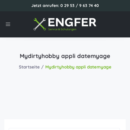
Jetzt anrufen: 0 29 53 / 9 63 74 40
Toggle
navigation
Mydirtyhobby appli datemyage
Startseite
Mydirtyhobby appli datemyage