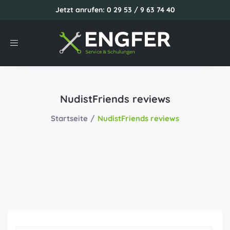
Jetzt anrufen: 0 29 53 / 9 63 74 40
Toggle
navigation
NudistFriends reviews
Startseite
NudistFriends reviews