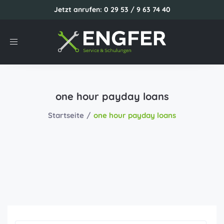
Jetzt anrufen: 0 29 53 / 9 63 74 40
Toggle
navigation
one hour payday loans
Startseite
one hour payday loans