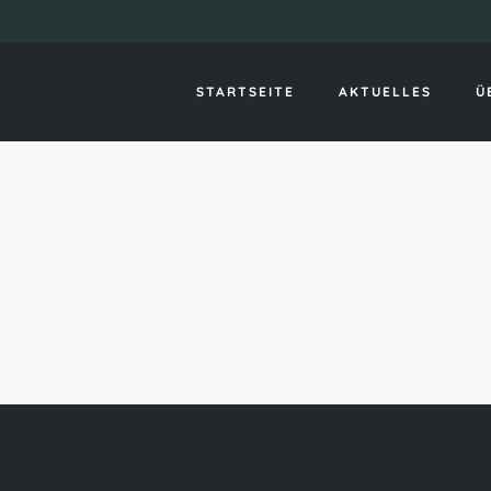
paydayloan
STARTSEITE
AKTUELLES
Ü