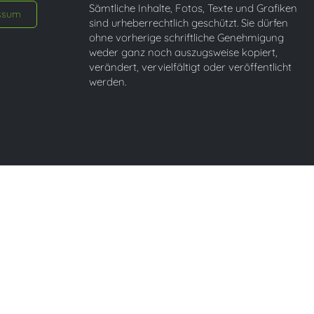
Sämtliche Inhalte, Fotos, Texte und Grafiken
ssum
sind urheberrechtlich geschützt. Sie dürfen
ohne vorherige schriftliche Genehmigung
weder ganz noch auszugsweise kopiert,
verändert, vervielfältigt oder veröffentlicht
werden.