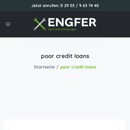
Jetzt anrufen: 0 29 53 / 9 63 74 40
Toggle
navigation
poor credit loans
Startseite
poor credit loans