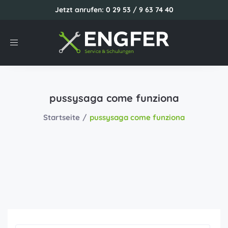
Jetzt anrufen: 0 29 53 / 9 63 74 40
Toggle
navigation
pussysaga come funziona
Startseite
pussysaga come funziona