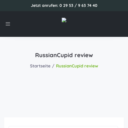
Jetzt anrufen: 0 29 53 / 9 63 74 40
Toggle
navigation
RussianCupid review
Startseite
RussianCupid review