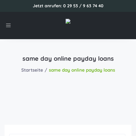
Jetzt anrufen: 0 29 53 / 9 63 74 40
Toggle
navigation
same day online payday loans
Startseite
same day online payday loans