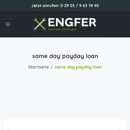
Jetzt anrufen: 0 29 53 / 9 63 74 40
Toggle
navigation
same day payday loan
Startseite
same day payday loan