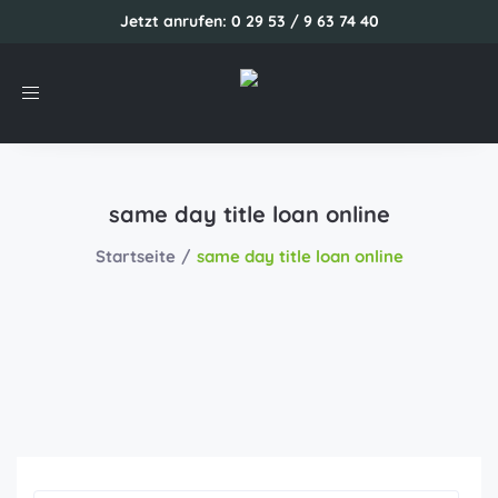
Jetzt anrufen: 0 29 53 / 9 63 74 40
Toggle
navigation
same day title loan online
Startseite
same day title loan online