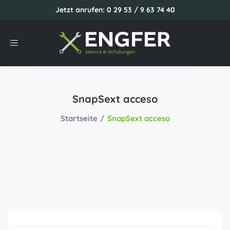
Jetzt anrufen: 0 29 53 / 9 63 74 40
Toggle
navigation
SnapSext acceso
Startseite
SnapSext acceso