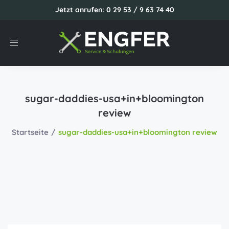
Jetzt anrufen: 0 29 53 / 9 63 74 40
Toggle
navigation
sugar-daddies-usa+in+bloomington
review
Startseite
sugar-daddies-usa+in+bloomington review