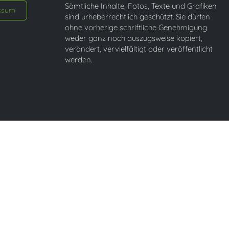
Sämtliche Inhalte, Fotos, Texte und Grafiken
ssum
sind urheberrechtlich geschützt. Sie dürfen
ohne vorherige schriftliche Genehmigung
weder ganz noch auszugsweise kopiert,
verändert, vervielfältigt oder veröffentlicht
werden.