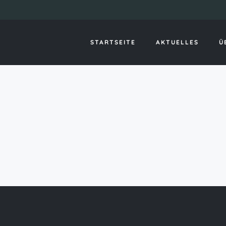
 Dating Singleseiten
STARTSEITE
AKTUELLES
Ü