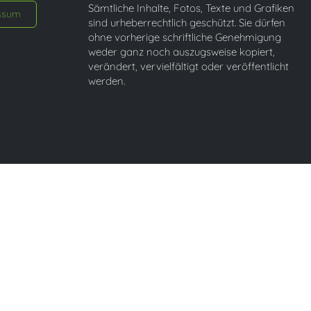
Sämtliche Inhalte, Fotos, Texte und Grafiken
ssum
sind urheberrechtlich geschützt. Sie dürfen
ohne vorherige schriftliche Genehmigung
weder ganz noch auszugsweise kopiert,
verändert, vervielfältigt oder veröffentlicht
werden.