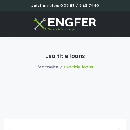
Jetzt anrufen: 0 29 53 / 9 63 74 40
Toggle
navigation
usa title loans
Startseite
usa title loans